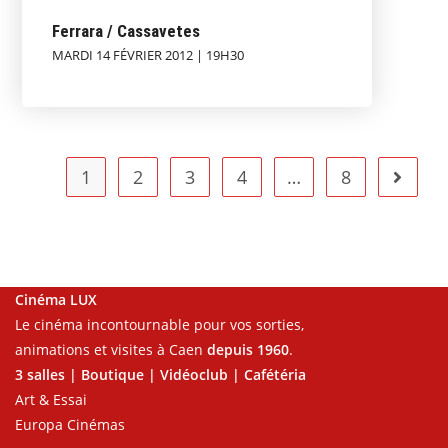
Ferrara / Cassavetes
MARDI 14 FÉVRIER 2012 | 19H30
1
2
3
4
…
8
Cinéma LUX
Le cinéma incontournable pour vos sorties,
animations et visites à Caen
depuis 1960
.
3 salles | Boutique | Vidéoclub | Cafétéria
Art & Essai
Europa Cinémas