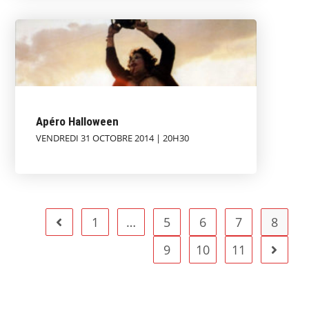
Apéro Halloween
VENDREDI 31 OCTOBRE 2014 | 20H30
1
…
5
6
7
8
9
10
11