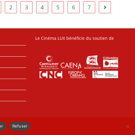
2
3
4
5
6
7
Le Cinéma LUX bénéficie du soutien de
er
Refuser