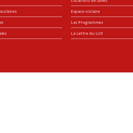
Locations de salles
scolaires
Espace scolaire
es
Les Programmes
ales
La Lettre du LUX