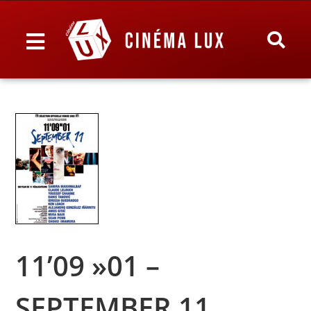
11’09 »01 –
SEPTEMBER 11