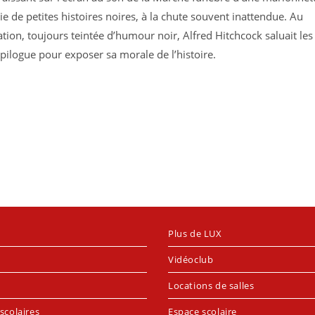
ie de petites histoires noires, à la chute souvent inattendue. Au
tion, toujours teintée d’humour noir, Alfred Hitchcock saluait les
épilogue pour exposer sa morale de l’histoire.
Plus de LUX
Vidéoclub
Locations de salles
scolaires
Espace scolaire