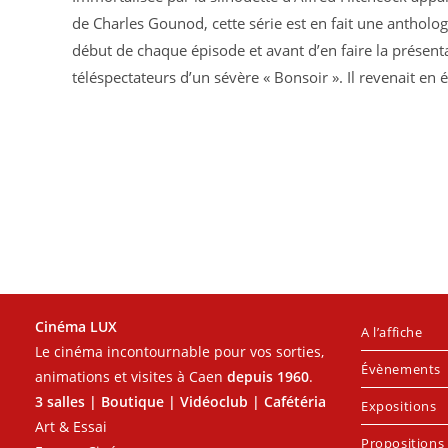
de Charles Gounod, cette série est en fait une antholog
début de chaque épisode et avant d’en faire la présenta
téléspectateurs d’un sévère « Bonsoir ». Il revenait en 
Cinéma LUX
A l’affiche
Le cinéma incontournable pour vos sorties,
Évènements
animations et visites à Caen
depuis 1960
.
3 salles | Boutique | Vidéoclub | Cafétéria
Expositions
Art & Essai
Propositions 