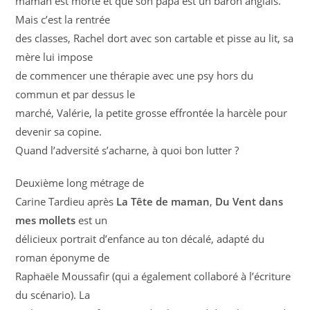
maman est morte et que son papa est un baron anglais.
Mais c’est la rentrée
des classes, Rachel dort avec son cartable et pisse au lit, sa
mère lui impose
de commencer une thérapie avec une psy hors du
commun et par dessus le
marché, Valérie, la petite grosse effrontée la harcèle pour
devenir sa copine.
Quand l’adversité s’acharne, à quoi bon lutter ?
Deuxième long métrage de
Carine Tardieu après
La Tête de maman
,
Du Vent dans
mes mollets
est un
délicieux portrait d’enfance au ton décalé, adapté du
roman éponyme de
Raphaële Moussafir (qui a également collaboré à l’écriture
du scénario). La