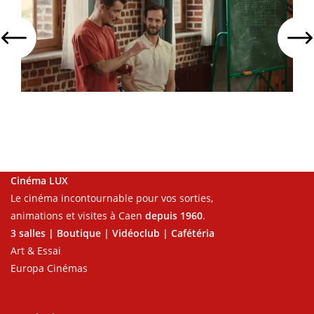
Cinéma LUX
Le cinéma incontournable pour vos sorties,
animations et visites à Caen
depuis 1960
.
3 salles | Boutique | Vidéoclub | Cafétéria
Art & Essai
Europa Cinémas