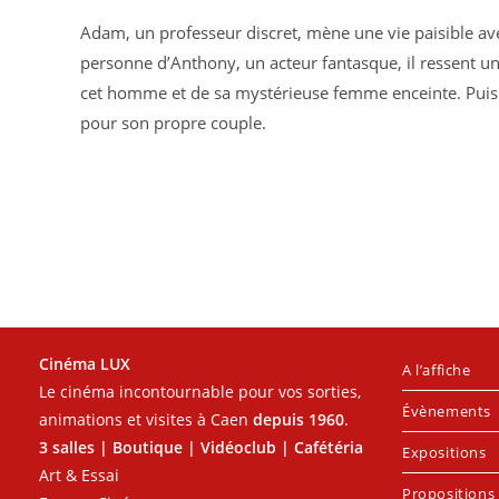
Adam, un professeur discret, mène une vie paisible ave
personne d’Anthony, un acteur fantasque, il ressent un
cet homme et de sa mystérieuse femme enceinte. Puis 
pour son propre couple.
Cinéma LUX
A l’affiche
Le cinéma incontournable pour vos sorties,
Évènements
animations et visites à Caen
depuis 1960
.
3 salles | Boutique | Vidéoclub | Cafétéria
Expositions
Art & Essai
Propositions 