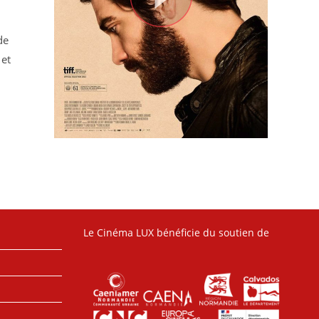
de
 et
Le Cinéma LUX bénéficie du soutien de