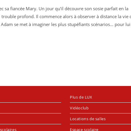
c sa fiancée Mary. Un jour qu’il découvre son sosie parfait en la
 trouble profond. Il commence alors à observer à distance la vie 
Adam se met à imaginer les plus stupéfiants scénarios… pour lui
Plus de LUX
Vidéoclub
Locations de salles
scolaires
Espace scolaire