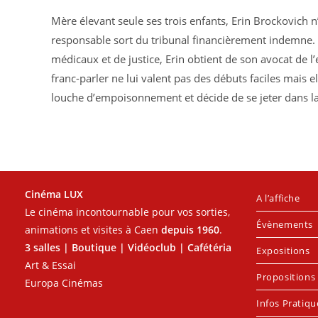
Mère élevant seule ses trois enfants, Erin Brockovich n
responsable sort du tribunal financièrement indemne. O
médicaux et de justice, Erin obtient de son avocat de 
franc-parler ne lui valent pas des débuts faciles mais e
louche d’empoisonnement et décide de se jeter dans la 
Cinéma LUX
A l’affiche
Le cinéma incontournable pour vos sorties,
Évènements
animations et visites à Caen
depuis 1960
.
3 salles | Boutique | Vidéoclub | Cafétéria
Expositions
Art & Essai
Propositions 
Europa Cinémas
Infos Pratiqu