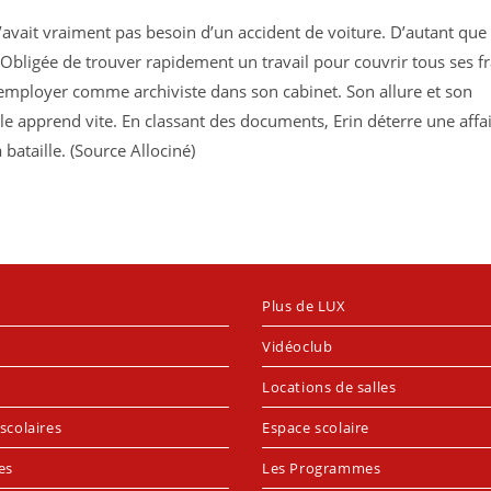
’avait vraiment pas besoin d’un accident de voiture. D’autant que 
bligée de trouver rapidement un travail pour couvrir tous ses fr
l’employer comme archiviste dans son cabinet. Son allure et son
lle apprend vite. En classant des documents, Erin déterre une affa
bataille. (Source Allociné)
Plus de LUX
Vidéoclub
Locations de salles
scolaires
Espace scolaire
es
Les Programmes