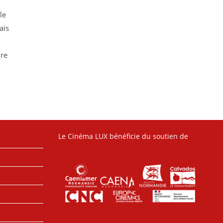
le
ais
ire
Le Cinéma LUX bénéficie du soutien de