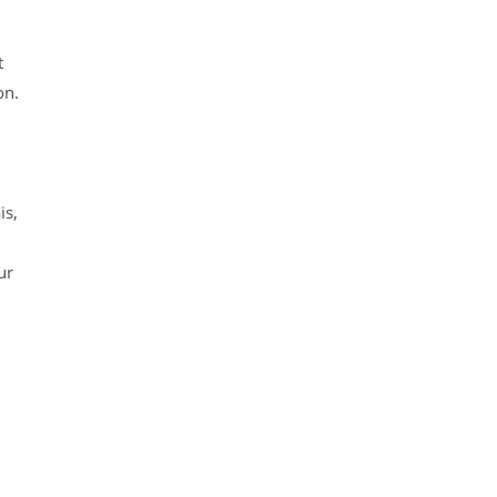
t
on.
is,
ur