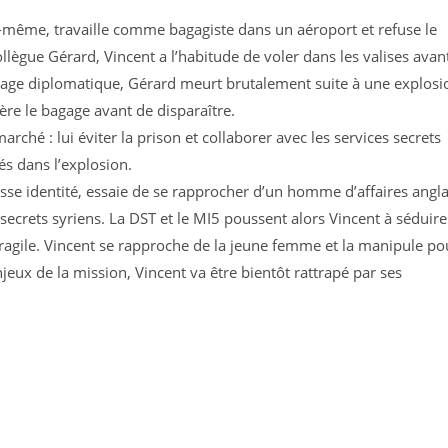
-même, travaille comme bagagiste dans un aéroport et refuse le
ollègue Gérard, Vincent a l’habitude de voler dans les valises avan
gage diplomatique, Gérard meurt brutalement suite à une explosi
ère le bagage avant de disparaître.
rché : lui éviter la prison et collaborer avec les services secrets
s dans l’explosion.
sse identité, essaie de se rapprocher d’un homme d’affaires angla
ecrets syriens. La DST et le MI5 poussent alors Vincent à séduire
 fragile. Vincent se rapproche de la jeune femme et la manipule po
njeux de la mission, Vincent va être bientôt rattrapé par ses