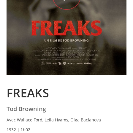
FREAKS
Tod Browning
Avec Wallace Ford, Leila Hyams, Olga Baclanova
1932
1h02