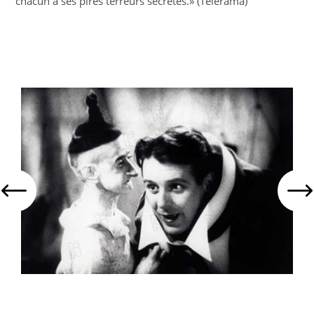
chacun à ses pires terreurs secrètes.» (Télérama)