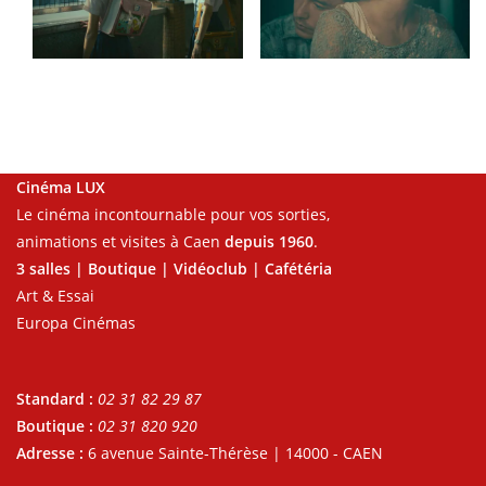
Cinéma LUX
Le cinéma incontournable pour vos sorties,
animations et visites à Caen
depuis 1960
.
3 salles | Boutique | Vidéoclub | Cafétéria
Art & Essai
Europa Cinémas
Standard :
02 31 82 29 87
Boutique :
02 31 820 920
Adresse :
6 avenue Sainte-Thérèse | 14000 - CAEN