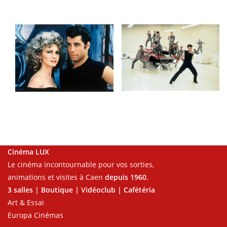
Cinéma LUX
Le cinéma incontournable pour vos sorties,
animations et visites à Caen
depuis 1960
.
3 salles | Boutique | Vidéoclub | Cafétéria
Art & Essai
Europa Cinémas