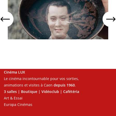
Cinéma LUX
Le cinéma incontournable pour vos sorties,
animations et visites à Caen
depuis 1960
.
3 salles | Boutique | Vidéoclub | Cafétéria
Art & Essai
Europa Cinémas