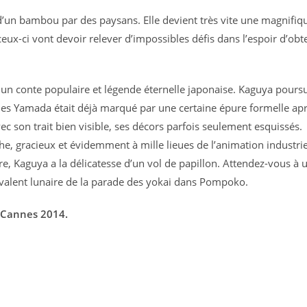
d’un bambou par des paysans. Elle devient très vite une magnifiq
ux-ci vont devoir relever d’impossibles défis dans l’espoir d’obt
e un conte populaire et légende éternelle japonaise. Kaguya poursu
 les Yamada était déjà marqué par une certaine épure formelle ap
c son trait bien visible, ses décors parfois seulement esquissés.
che, gracieux et évidemment à mille lieues de l’animation industrie
ore, Kaguya a la délicatesse d’un vol de papillon. Attendez-vous à 
ivalent lunaire de la parade des yokai dans Pompoko.
e Cannes 2014.