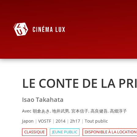
LE CONTE DE LA P
Isao Takahata
Avec 朝倉あき, 地井武男, 宮本信子, 高良健吾, 高畑淳子
Japon
VOSTF
2014
2h17
Tout public
CLASSIQUE
JEUNE PUBLIC
DISPONIBLE À LA LOCATION