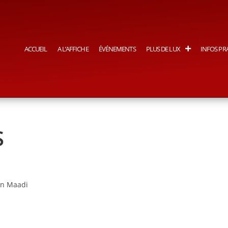
ACCUEIL
A L’AFFICHE
ÉVÉNEMENTS
PLUS DE LUX
INFOS PR
S
an Maadi