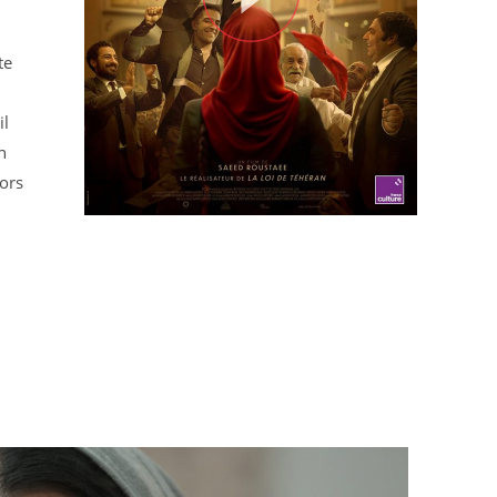
te
il
n
lors