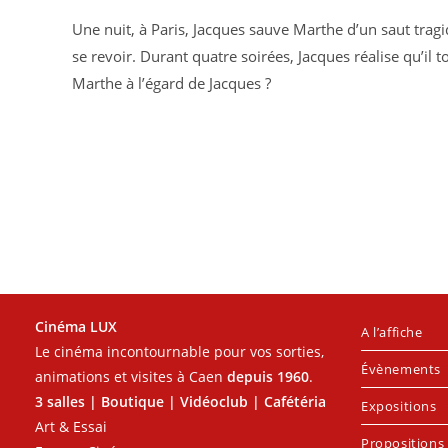
Une nuit, à Paris, Jacques sauve Marthe d’un saut tragiqu
se revoir. Durant quatre soirées, Jacques réalise qu’
Marthe à l’égard de Jacques ?
Cinéma LUX
A l’affiche
Le cinéma incontournable pour vos sorties,
Évènements
animations et visites à Caen
depuis 1960
.
3 salles | Boutique | Vidéoclub | Cafétéria
Expositions
Art & Essai
Propositions 