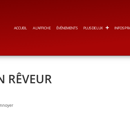
ACCUEIL
A L’AFFICHE
ÉVÉNEMENTS
PLUS DE LUX
INFOS PR
N RÊVEUR
onnoyer