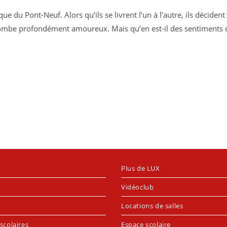
e du Pont-Neuf. Alors qu’ils se livrent l’un à l’autre, ils décident
il tombe profondément amoureux. Mais qu’en est-il des sentiments 
Plus de LUX
Vidéoclub
Locations de salles
scolaires
Espace scolaire