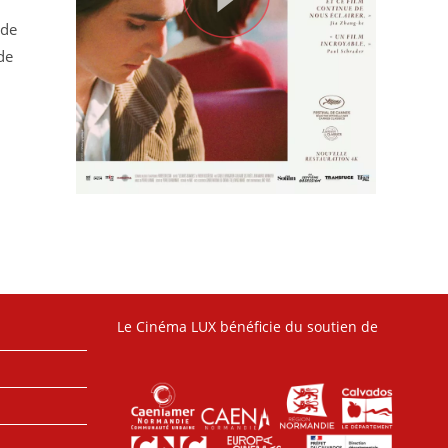
 de
de
Le Cinéma LUX bénéficie du soutien de