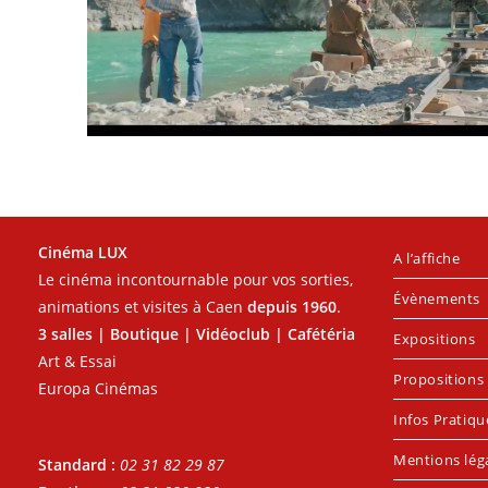
Cinéma LUX
A l’affiche
Le cinéma incontournable pour vos sorties,
Évènements
animations et visites à Caen
depuis 1960
.
3 salles | Boutique | Vidéoclub | Cafétéria
Expositions
Art & Essai
Propositions 
Europa Cinémas
Infos Pratiqu
Mentions lég
Standard :
02 31 82 29 87