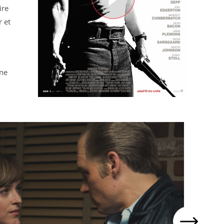
ire
r et
une