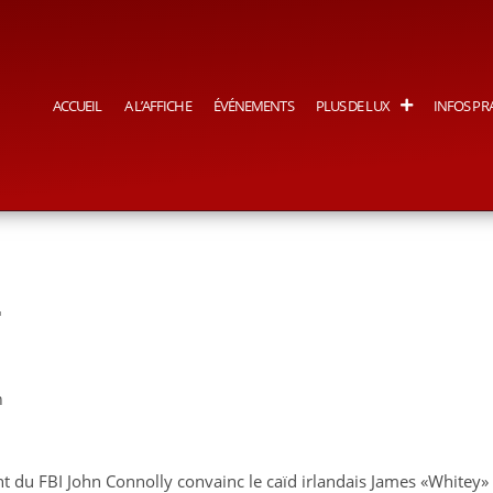
ACCUEIL
A L’AFFICHE
ÉVÉNEMENTS
PLUS DE LUX
INFOS PR
L
h
t du FBI John Connolly convainc le caïd irlandais James «Whitey»