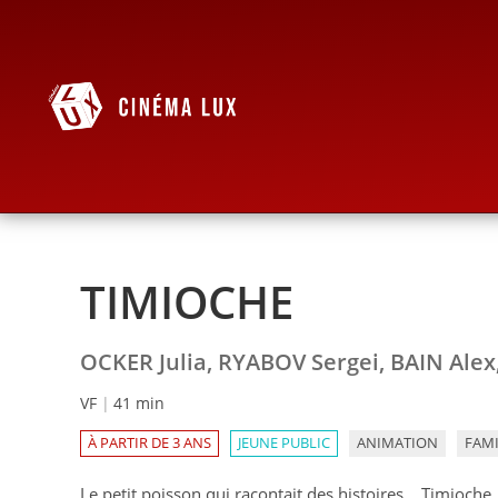
TIMIOCHE
OCKER Julia, RYABOV Sergei, BAIN Ale
VF
41 min
À PARTIR DE 3 ANS
JEUNE PUBLIC
ANIMATION
FAMI
Le petit poisson qui racontait des histoires… Timioche,