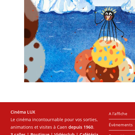
Cinéma LUX
A l’affiche
Le cinéma incontournable pour vos sorties,
Évènements
animations et visites à Caen
depuis 1960
.
3 salles | Boutique | Vidéoclub | Cafétéria