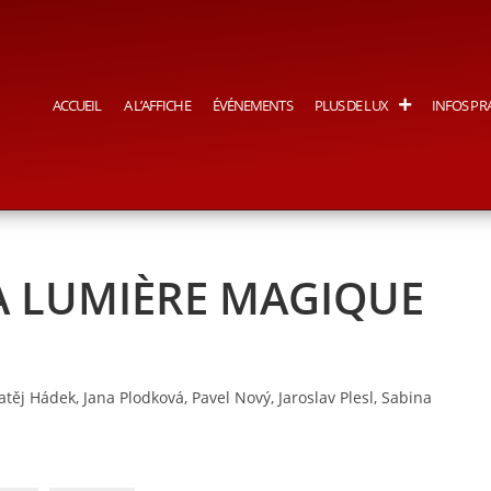
ACCUEIL
A L’AFFICHE
ÉVÉNEMENTS
PLUS DE LUX
INFOS PR
LA LUMIÈRE MAGIQUE
těj Hádek, Jana Plodková, Pavel Nový, Jaroslav Plesl, Sabina