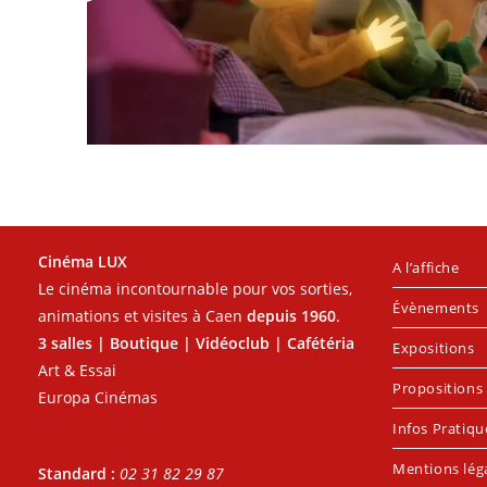
Cinéma LUX
A l’affiche
Le cinéma incontournable pour vos sorties,
Évènements
animations et visites à Caen
depuis 1960
.
3 salles | Boutique | Vidéoclub | Cafétéria
Expositions
Art & Essai
Propositions 
Europa Cinémas
Infos Pratiqu
Mentions lég
Standard :
02 31 82 29 87