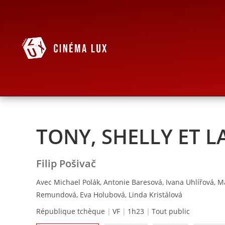
TONY, SHELLY ET 
Filip Pošivač
Avec Michael Polák, Antonie Baresová, Ivana Uhlířová, Ma
Remundová, Eva Holubová, Linda Kristálová
République tchèque
VF
1h23
Tout public