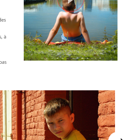
des
, à
 pas