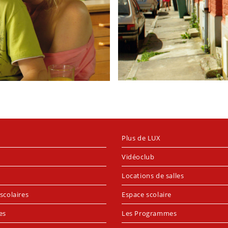
Plus de LUX
Vidéoclub
Locations de salles
scolaires
Espace scolaire
es
Les Programmes