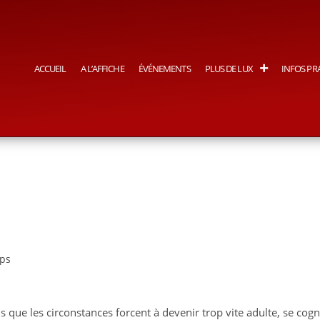
ACCUEIL
A L’AFFICHE
ÉVÉNEMENTS
PLUS DE LUX
INFOS PR
mps
 que les circonstances forcent à devenir trop vite adulte, se cog