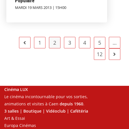
Populaire
MARDI 19 MARS 2013 | 15H00
1
2
3
4
5
…
12
Cinéma LUX
Le cinéma incontournable pour vos sorties,
animations et visites à Caen
depuis 1960
.
3 salles | Boutique | Vidéoclub | Cafétéria
Art & Essai
Europa Cinémas