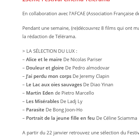
En collaboration avec l’AFCAE (Association Française d
Pendant une semaine, (re)découvrez 8 films qui ont m
la rédaction de Télérama.
> LA SÉLECTION DU LUX :
–
Alice et le maire
De Nicolas Pariser
–
Douleur et gloire
De Pedro almodovar
–
J’ai perdu mon corps
De Jeremy Clapin
–
Le Lac aux oies sauvages
De Diao Yinan
–
Martin Eden
de Pietro Marcello
–
Les Misérables
De Ladj Ly
–
Parasite
De Bong Joon-Ho
–
Portrait de la jeune fille en feu
De Céline Sciamma
A partir du 22 janvier retrouvez une sélection du Fes