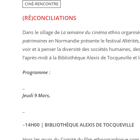
CINÉ-RENCONTRE
(RÉ)CONCILIATIONS
Dans le sillage de
La semaine du cinéma ethno
organisé
patrimoines
en Normandie présente le festival
Altérités
voir et à penser la diversité des sociétés humaines, d
l’après-midi à la Bibliothèque Alexis de Tocqueville et 
Programme :
_
Jeudi 9 Mars,
_
–
14H00 | BIBLIOTHÈQUE ALEXIS DE TOCQUEVILLE
Hors les murs du Comité du film ethnographique cons