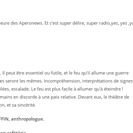
l’heure des Aperonews. Et c’est super délire, super radio,yes, yes ,y
 Il peut être essentiel ou futile, et le feu qu’il allume une guerre
pes seront les mêmes. Incompréhension, interprétations de signes
ées, escalade. Le feu est plus facile à allumer qu’à éteindre !
humains en discorde à une paix relative. Devant eux, le théâtre de
, et sa sincérité.
FFIN, anthropologue.
en cafétéria.