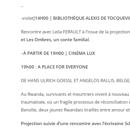
_
-violet]
14H00 | BIBLIOTHÈQUE ALEXIS DE TOCQUEVI
Rencontre avec Leïla FERAULT à l’issue de la projection
et Les Ombres, un conte familial
.
–
À PARTIR DE 19H00 | CINÉMA LUX
19h00
:
A PLACE FOR EVERYONE
DE HANS ULRICH GOESSL ET ANGELOS RALLIS, BELGE
Au Rwanda, survivants et meurtriers vivent à nouveau c
traumatisée, où un fragile processus de réconciliation e
Benoîte, deux jeunes Rwandais tiraillés entre amour et
Projection suivie d’une rencontre avec l’écrivaine 