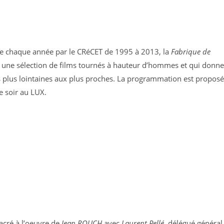
e chaque année par le CRéCET de 1995 à 2013, la
Fabrique de
, une sélection de films tournés à hauteur d’hommes et qui donne
es plus lointaines aux plus proches. La programmation est propos
le soir au LUX.
acré à l’oeuvre de
Jean ROUCH
avec
Laurent Pellé
, délégué général,