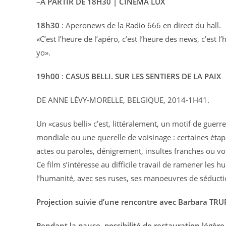
–
À PARTIR DE 18H30 | CINÉMA LUX
18h30
: Aperonews de la Radio 666 en direct du hall.
«C’est l’heure de l’apéro, c’est l’heure des news, c’est 
yo».
19h00
:
CASUS BELLI. SUR LES SENTIERS DE LA PAIX
DE ANNE LÉVY-MORELLE, BELGIQUE, 2014-1H41.
Un «casus belli» c’est, littéralement, un motif de guerre.
mondiale ou une querelle de voisinage : certaines éta
actes ou paroles, dénigrement, insultes franches ou voil
Ce film s’intéresse au difficile travail de ramener les 
l’humanité, avec ses ruses, ses manoeuvres de séduction
Projection suivie d’une rencontre avec Barbara TRU
Pendant la pause, possibilité de restauration légère 