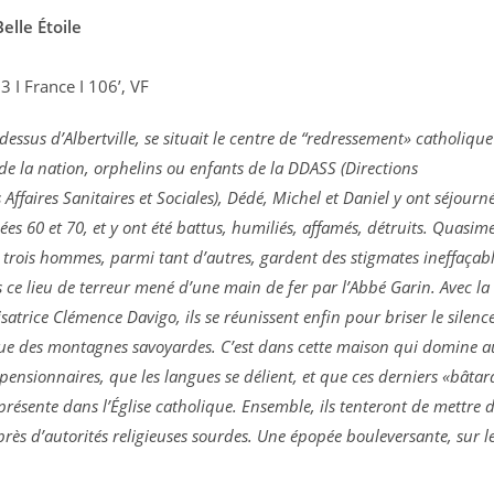
elle Étoile
 I France I 106’, VF
dessus d’Albertville, se situait le centre de “redressement» catholique
s de la nation, orphelins ou enfants de la DDASS (Directions
ffaires Sanitaires et Sociales), Dédé, Michel et Daniel y ont séjourn
es 60 et 70, et y ont été battus, humiliés, affamés, détruits. Quasim
s trois hommes, parmi tant d’autres, gardent des stigmates ineffaçab
 ce lieu de terreur mené d’une main de fer par l’Abbé Garin. Avec la
isatrice Clémence Davigo, ils se réunissent enfin pour briser le silence
que des montagnes savoyardes. C’est dans cette maison qui domine a
ex-pensionnaires, que les langues se délient, et que ces derniers «bâtar
résente dans l’Église catholique. Ensemble, ils tenteront de mettre 
rès d’autorités religieuses sourdes. Une épopée bouleversante, sur l