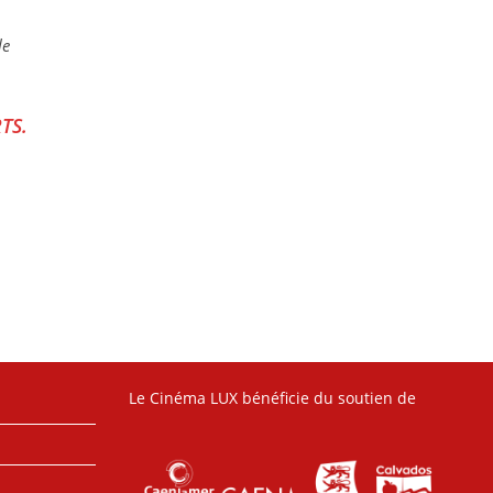
le
RTS.
Le Cinéma LUX bénéficie du soutien de