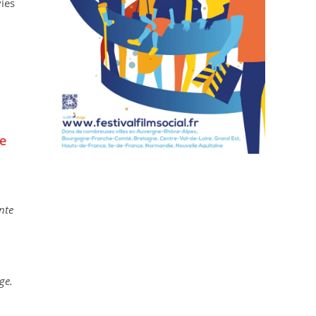
vies
de
nte
ge.