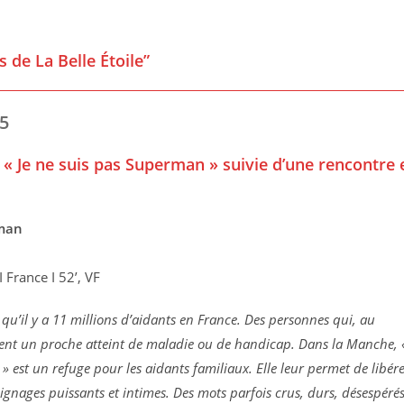
 de La Belle Étoile”
5
 « Je ne suis pas Superman » suivie d’une rencontre 
rman
 France I 52’, VF
qu’il y a 11 millions d’aidants en France. Des personnes qui, au
nt un proche atteint de maladie ou de handicap. Dans la Manche, 
» est un refuge pour les aidants familiaux. Elle leur permet de libér
ignages puissants et intimes. Des mots parfois crus, durs, désespérés