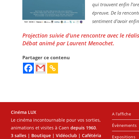
qui trouvent enfin l’or
épreuve. De la rencont
sentiment d’avoir enfin
Projection suivie d’une rencontre avec le réali
Débat animé par Laurent Menochet.
Partager ce contenu
Cinéma LUX
A l’affiche
Le cinéma incontournable pour vos sorties,
Évènements
animations et visites à Caen
depuis 1960
.
3 salles | Boutique | Vidéoclub | Cafétéria
Expositions