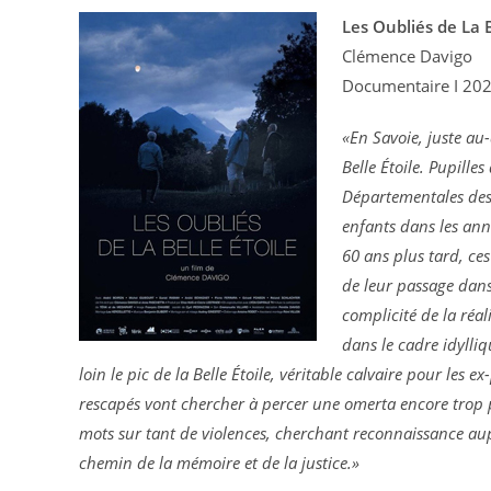
Les Oubliés de La B
Clémence Davigo
Documentaire I 2023
«En Savoie, juste au-
Belle Étoile. Pupille
Départementales des A
enfants dans les anné
60 ans plus tard, ce
de leur passage dans
complicité de la réal
dans le cadre idylli
loin le pic de la Belle Étoile, véritable calvaire pour les 
rescapés vont chercher à percer une omerta encore trop p
mots sur tant de violences, cherchant reconnaissance aup
chemin de la mémoire et de la justice.»