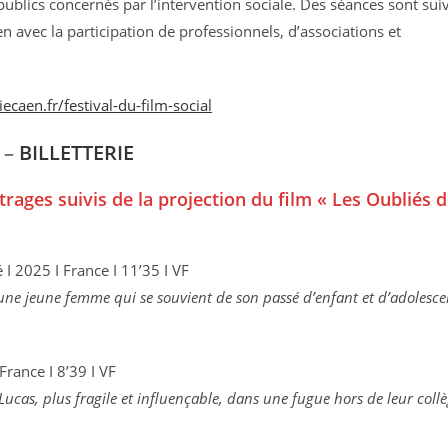
publics concernés par l’intervention sociale. Des séances sont sui
 avec la participation de professionnels, d’associations et
ecaen.fr/festival-du-film-social
 –
BILLETTERIE
ages suivis de la projection du film « Les Oubliés 
 2025 I France I 11’35 I VF
’une jeune femme qui se souvient de son passé d’enfant et d’adolesce
 France I 8’39 I VF
ucas, plus fragile et influençable, dans une fugue hors de leur collè