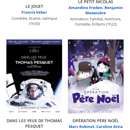
LE PETIT NICOLAS
LE JOUET
Amandine Fredon, Benjamin
Francis Veber
Massoubre
Comédie, Drame, satirique
Animation, Familial, Aventure,
(1h33)
Comédie, Enfants
(1h22)
DANS LES YEUX DE THOMAS
OPÉRATION PÈRE NOËL
PESQUET
Marc Robinet, Caroline Attia