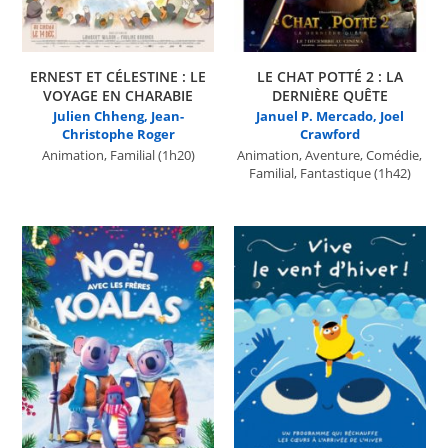
ERNEST ET CÉLESTINE : LE
LE CHAT POTTÉ 2 : LA
VOYAGE EN CHARABIE
DERNIÈRE QUÊTE
Julien Chheng, Jean-
Januel P. Mercado, Joel
Christophe Roger
Crawford
Animation, Familial
(1h20)
Animation, Aventure, Comédie,
Familial, Fantastique
(1h42)