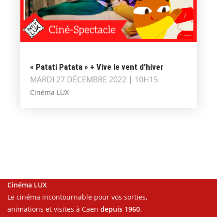
« Patati Patata » + Vive le vent d’hiver
MARDI 27 DÉCEMBRE 2022 | 10H15
Cinéma LUX
Cinéma LUX
Le cinéma incontournable pour vos sorties,
animations et visites à Caen
depuis 1960
.