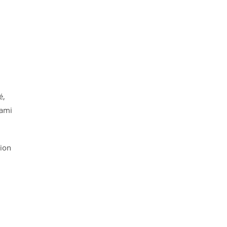
é,
 ami
tion