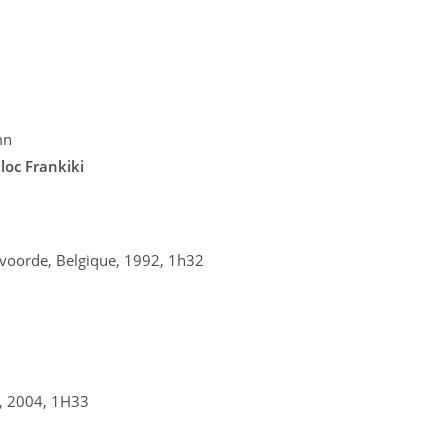
mn
oc Frankiki
lvoorde, Belgique, 1992, 1h32
e, 2004, 1H33