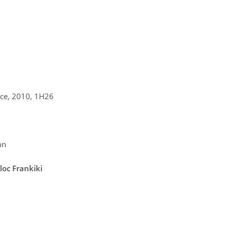
nce, 2010, 1H26
mn
c Frankiki