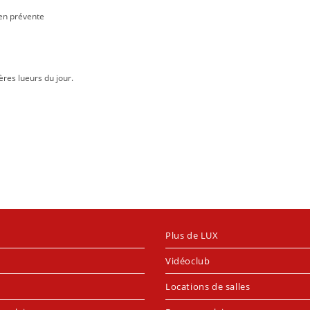
 en prévente
ères lueurs du jour.
Plus de LUX
Vidéoclub
Locations de salles