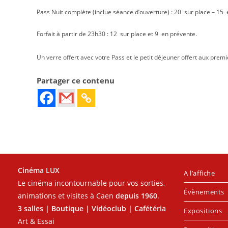
Pass Nuit complète (inclue séance d’ouverture) : 20  sur place – 15 
Forfait à partir de 23h30 : 12  sur place et 9  en prévente.
Un verre offert avec votre Pass et le petit déjeuner offert aux premi
Partager ce contenu
Cinéma LUX
A l’affiche
Le cinéma incontournable pour vos sorties,
Évènements
animations et visites à Caen
depuis 1960
.
3 salles | Boutique | Vidéoclub | Cafétéria
Expositions
Art & Essai