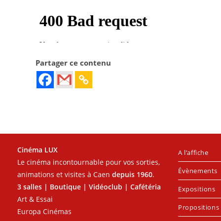
Partager ce contenu
Cinéma LUX
A l’affiche
Le cinéma incontournable pour vos sorties,
Évènements
animations et visites à Caen
depuis 1960
.
3 salles | Boutique | Vidéoclub | Cafétéria
Expositions
Art & Essai
Propositions 
Europa Cinémas