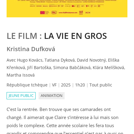
LE FILM :
LA VIE EN GROS
Kristina Dufková
Avec Hugo Kovács, Tatiana Dyková, David Novotný, Eliška
Křenková, Jiří Bartoška, Simona Babčáková, Klára Melíšková,
Martha Issová
République tchèque
VF
2025
1h20
Tout public
JEUNE PUBLIC
ANIMATION
C’est la rentrée. Ben trouve que ses camarades ont
changé. Il aimerait que Claire s’intéresse à lui mais son
poids le complexe. Cette année scolaire les fera tous
grandir et comprendre que l’essentiel n’est pas à quoi on