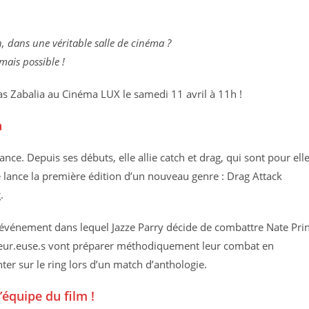
n, dans une véritable salle de cinéma ?
mais possible !
as Zabalia au Cinéma LUX le samedi 11 avril à 11h !
a
ce. Depuis ses débuts, elle allie catch et drag, qui sont pour ell
le lance la première édition d’un nouveau genre : Drag Attack
.
 événement dans lequel Jazze Parry décide de combattre Nate Prin
heur.euse.s vont préparer méthodiquement leur combat en
nter sur le ring lors d’un match d’anthologie.
’équipe du film !