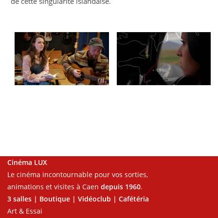
de cette singularité islandaise.
Cinéma LUX
Le cinéma incontournable pour vos sorties,
animations et visites à Caen
depuis 1960
.
3 salles | Boutique | Vidéoclub | Cafétéria
Art & Essai