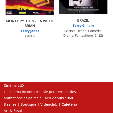
BRAZIL
MONTY PYTHON - LA VIE DE
BRIAN
Terry Gilliam
Science-Fiction, Comédie,
Terry Jones
Drame, Fantastique
(2h22)
(1h33)
Cinéma LUX
Le cinéma incontournable pour vos sorties,
animations et visites à Caen
depuis 1960
.
3 salles | Boutique | Vidéoclub | Cafétéria
Art & Essai