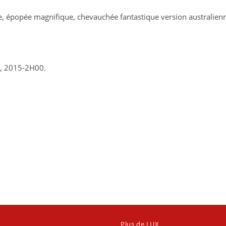
e, épopée magnifique, chevauchée fantastique version australienne
, 2015-2H00.
Plus de LUX