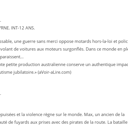
.
NE. INT-12 ANS.
sable, une guerre sans merci oppose motards hors-la-loi et polic
u volant de voitures aux moteurs surgonflés. Dans ce monde en pl
sparaissent…
nte petite production australienne conserve un authentique impac
isme jubilatoire.» (aVoir-aLire.com)
.
épuisées et la violence règne sur le monde. Max, un ancien de la
té de fuyards aux prises avec des pirates de la route. La bataille