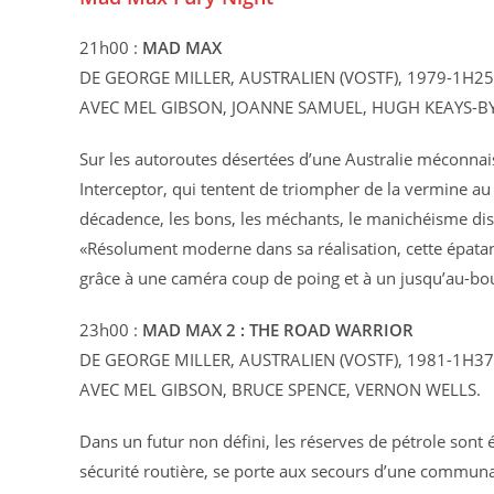
21h00 :
MAD MAX
DE GEORGE MILLER, AUSTRALIEN (VOSTF), 1979-1H25
AVEC MEL GIBSON, JOANNE SAMUEL, HUGH KEAYS-BYR
Sur les autoroutes désertées d’une Australie méconnais
Interceptor, qui tentent de triompher de la vermine a
décadence, les bons, les méchants, le manichéisme di
«Résolument moderne dans sa réalisation, cette épata
grâce à une caméra coup de poing et à un jusqu’au-bout
23h00 :
MAD MAX 2 : THE ROAD WARRIOR
DE GEORGE MILLER, AUSTRALIEN (VOSTF), 1981-1H37
AVEC MEL GIBSON, BRUCE SPENCE, VERNON WELLS.
Dans un futur non défini, les réserves de pétrole sont 
sécurité routière, se porte aux secours d’une communau