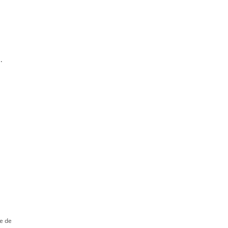
…
re de