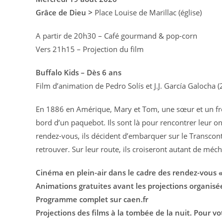
Grâce de Dieu >
Place Louise de Marillac (église)
A partir de 20h30 – Café gourmand & pop-corn
Vers 21h15 – Projection du film
Buffalo Kids – Dès 6 ans
Film d’animation de Pedro Solís et J.J. García Galocha
En 1886 en Amérique, Mary et Tom, une sœur et un frèr
bord d’un paquebot. Ils sont là pour rencontrer leur on
rendez-vous, ils décident d’embarquer sur le Transconti
retrouver. Sur leur route, ils croiseront autant de méc
Cinéma en plein-air dans le cadre des rendez-vous «
Animations gratuites avant les projections organisées
Programme complet sur caen.fr
Projections des films à la tombée de la nuit. Pour v