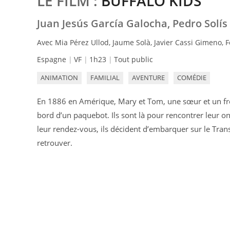
LE FILM :
BUFFALO KIDS
Juan Jesús García Galocha, Pedro Solís
Avec Mia Pérez Ullod, Jaume Solà, Javier Cassi Gimeno, F
Espagne
VF
1h23
Tout public
ANIMATION
FAMILIAL
AVENTURE
COMÉDIE
En 1886 en Amérique, Mary et Tom, une sœur et un frèr
bord d’un paquebot. Ils sont là pour rencontrer leur o
leur rendez-vous, ils décident d’embarquer sur le Trans
retrouver.