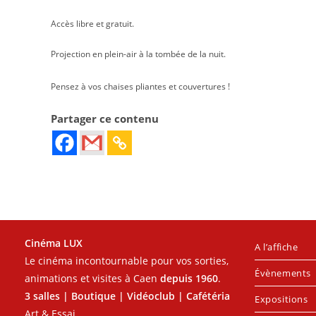
Accès libre et gratuit.
Projection en plein-air à la tombée de la nuit.
Pensez à vos chaises pliantes et couvertures !
Partager ce contenu
Cinéma LUX
A l’affiche
Le cinéma incontournable pour vos sorties,
Évènements
animations et visites à Caen
depuis 1960
.
3 salles | Boutique | Vidéoclub | Cafétéria
Expositions
Art & Essai