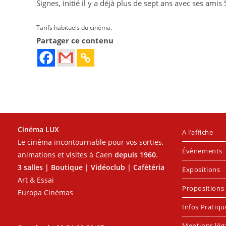
Signes, initié il y a déjà plus de sept ans avec ses amis
Tarifs habituels du cinéma.
Partager ce contenu
Cinéma LUX
A l’affiche
Le cinéma incontournable pour vos sorties,
Évènements
animations et visites à Caen
depuis 1960
.
3 salles | Boutique | Vidéoclub | Cafétéria
Expositions
Art & Essai
Propositions 
Europa Cinémas
Infos Pratiqu
Mentions lég