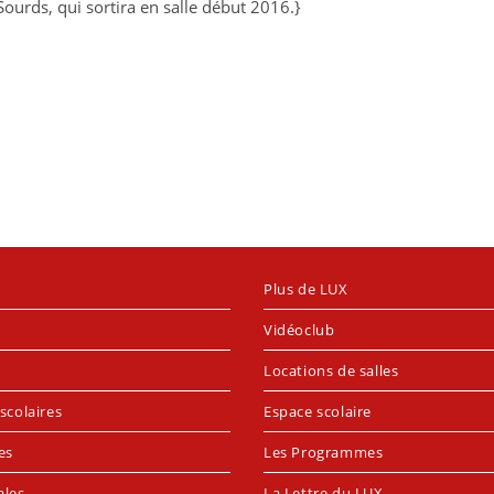
 Sourds, qui sortira en salle début 2016.}
Plus de LUX
Vidéoclub
Locations de salles
scolaires
Espace scolaire
es
Les Programmes
ales
La Lettre du LUX