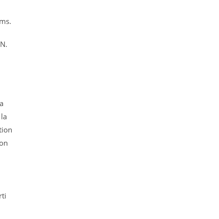
lms.
ON.
sa
 la
tion
ion
ti