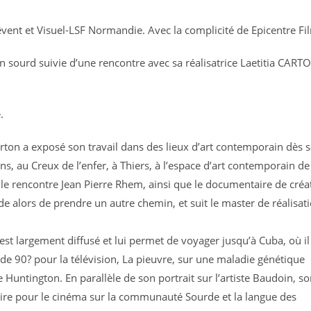
êvent et Visuel-LSF Normandie. Avec la complicité de Epicentre Fi
un sourd suivie d’une rencontre avec sa réalisatrice Laetitia CART
.
rton a exposé son travail dans des lieux d’art contemporain dès 
ns, au Creux de l’enfer, à Thiers, à l’espace d’art contemporain de
Elle rencontre Jean Pierre Rhem, ainsi que le documentaire de créa
ide alors de prendre un autre chemin, et suit le master de réalisat
s est largement diffusé et lui permet de voyager jusqu’à Cuba, où il
 de 90? pour la télévision, La pieuvre, sur une maladie génétique
Huntington. En parallèle de son portrait sur l’artiste Baudoin, sor
aire pour le cinéma sur la communauté Sourde et la langue des