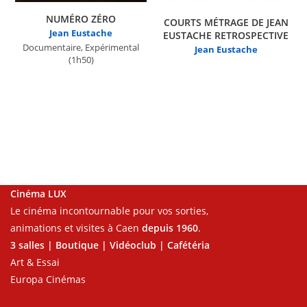
NUMÉRO ZÉRO
COURTS MÉTRAGE DE JEAN
Jean Eustache
EUSTACHE RETROSPECTIVE
Documentaire, Expérimental
Jean Eustache
(1h50)
Cinéma LUX
Le cinéma incontournable pour vos sorties,
animations et visites à Caen
depuis 1960
.
3 salles | Boutique | Vidéoclub | Cafétéria
Art & Essai
Europa Cinémas