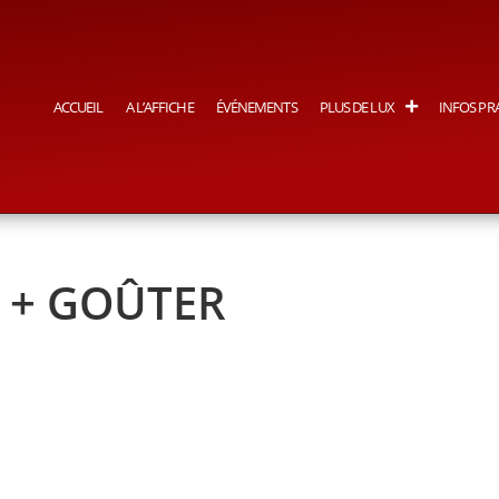
ACCUEIL
A L’AFFICHE
ÉVÉNEMENTS
PLUS DE LUX
INFOS PR
E + GOÛTER