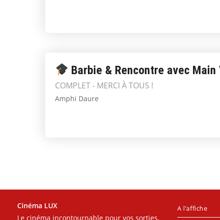
Barbie & Rencontre avec Main
COMPLET - MERCI À TOUS !
Amphi Daure
Cinéma LUX
A l’affiche
Le cinéma incontournable pour vos sorties,