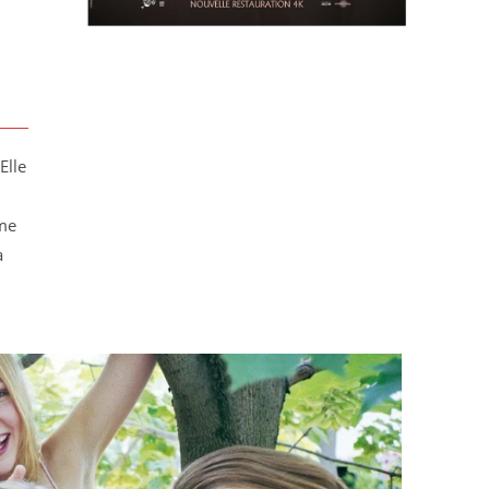
Elle
sme
a