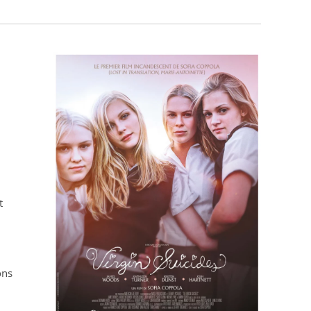
t
ons