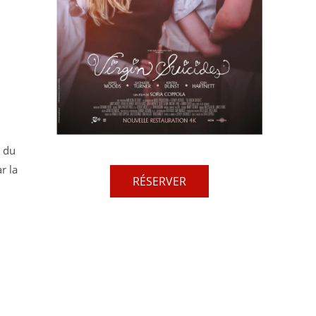
s du
r la
RÉSERVER