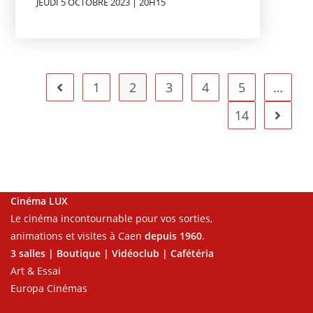
JEUDI 5 OCTOBRE 2023 | 20H15
1
2
3
4
5
…
14
Cinéma LUX
Le cinéma incontournable pour vos sorties,
animations et visites à Caen
depuis 1960
.
3 salles | Boutique | Vidéoclub | Cafétéria
Art & Essai
Europa Cinémas