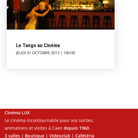
Le Tango au Cinéma
JEUDI 31 OCTOBRE 2013 | 18H30
Cinéma LUX
Le cinéma incontournable pour vos sorties,
animations et visites à Caen
depuis 1960
.
3 salles | Boutique | Vidéoclub | Cafétéria