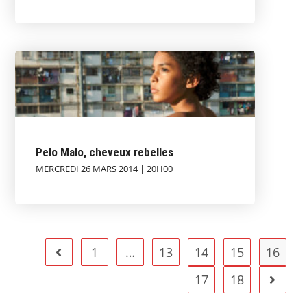
Pelo Malo, cheveux rebelles
MERCREDI 26 MARS 2014 | 20H00
1
…
13
14
15
16
17
18