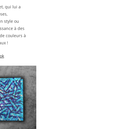
t, qui lui a
ses,
un style ou
issance à des
de couleurs à
iaux !
ok