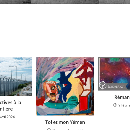
Réman
tives à la
9 févri
ntière
avril 2024
Toi et mon Yémen