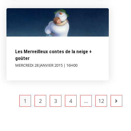
Les Merveilleux contes de la neige +
goûter
MERCREDI 28 JANVIER 2015 | 16H00
1
2
3
4
…
12