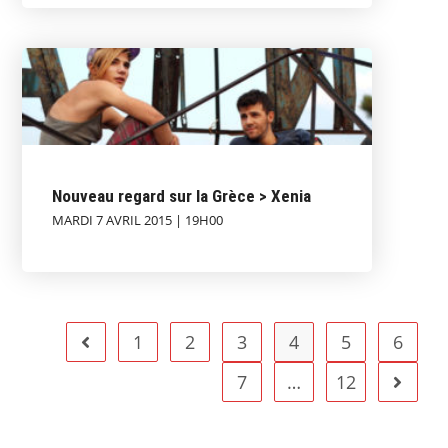
Nouveau regard sur la Grèce > Xenia
MARDI 7 AVRIL 2015 | 19H00
1
2
3
4
5
6
7
…
12