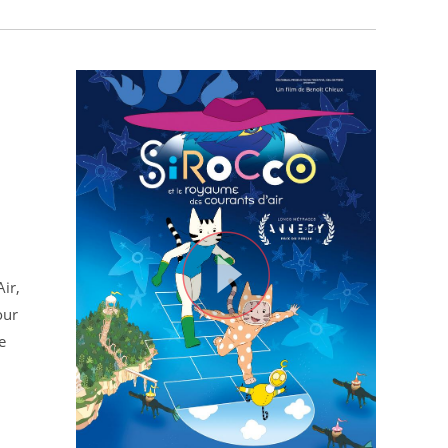
ir,
our
e